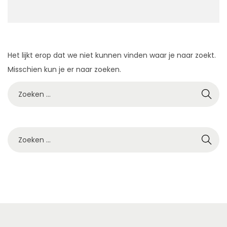
t
u
i
d
e
Het lijkt erop dat we niet kunnen vinden waar je naar zoekt.
Misschien kun je er naar zoeken.
Z
o
e
k
Z
e
o
n
e
n
k
a
e
a
n
r
n