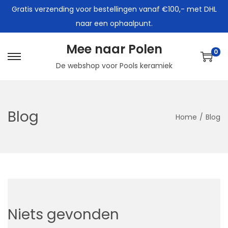
Gratis verzending voor bestellingen vanaf €100,- met DHL
naar een ophaalpunt.
Mee naar Polen
0
G
G
De webshop voor Pools keramiek
a
a
n
n
a
a
Blog
Home
/
Blog
a
a
r
r
n
d
a
e
v
i
i
n
g
h
Niets gevonden
a
o