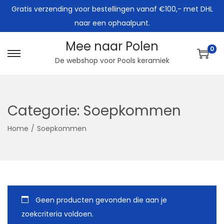
Gratis verzending voor bestellingen vanaf €100,- met DHL
naar een ophaalpunt.
Mee naar Polen
0
G
G
De webshop voor Pools keramiek
a
a
n
n
a
a
Categorie:
Soepkommen
a
a
Home
/
Soepkommen
r
r
n
d
a
e
v
i
i
n
g
h
Geen producten gevonden die aan je
a
o
zoekcriteria voldoen.