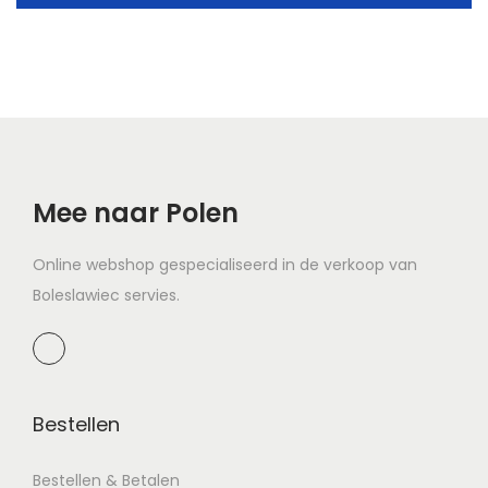
t
u
i
d
e
Mee naar Polen
Online webshop gespecialiseerd in de verkoop van
Boleslawiec servies.
Bestellen
Bestellen & Betalen