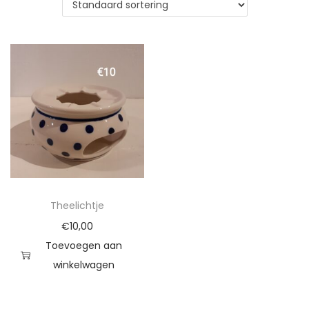
t
u
i
d
e
Theelichtje
€
10,00
Toevoegen aan
winkelwagen