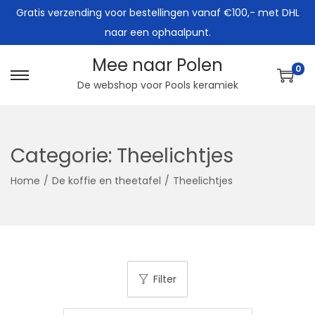
Gratis verzending voor bestellingen vanaf €100,- met DHL
naar een ophaalpunt.
Mee naar Polen
0
G
G
De webshop voor Pools keramiek
a
a
n
n
a
a
Categorie:
Theelichtjes
a
a
Home
/
De koffie en theetafel
/
Theelichtjes
r
r
n
d
a
e
v
i
i
n
Filter
g
h
a
o