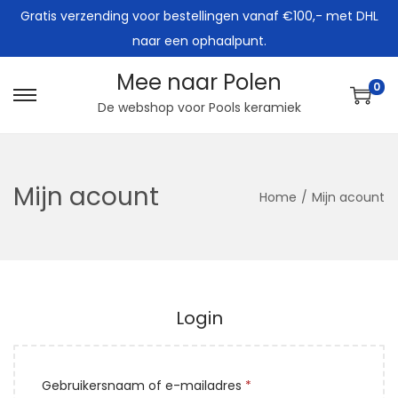
Gratis verzending voor bestellingen vanaf €100,- met DHL
naar een ophaalpunt.
Mee naar Polen
0
G
G
De webshop voor Pools keramiek
a
a
n
n
a
a
Mijn acount
Home
/
Mijn acount
a
a
r
r
n
d
a
e
v
i
Login
i
n
g
h
a
o
V
Gebruikersnaam of e-mailadres
*