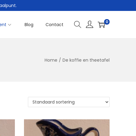
aalpunt.
0
ent
Blog
Contact
Home
/
De koffie en theetafel