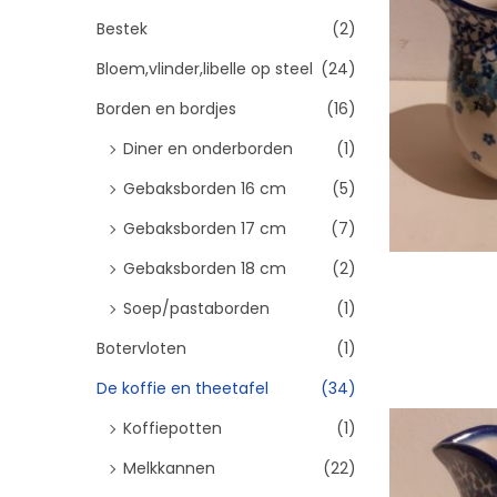
i
d
n
Bestek
(2)
e
n
Bloem,vlinder,libelle op steel
(24)
a
Borden en bordjes
(16)
a
Diner en onderborden
(1)
r
:
Gebaksborden 16 cm
(5)
>
Gebaksborden 17 cm
(7)
Gebaksborden 18 cm
(2)
Soep/pastaborden
(1)
Botervloten
(1)
Toevo
De koffie en theetafel
(34)
Koffiepotten
(1)
Melkkannen
(22)