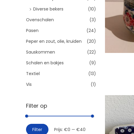
Diverse bekers
(10)
Ovenschalen
(3)
Pasen
(24)
Peper en zout, olie, kruiden
(20)
Sauskommen
(22)
Schalen en bakjes
(9)
Textiel
(13)
Toevo
Vis
(1)
Filter op
M
M
Filter
Prijs:
€0
—
€40