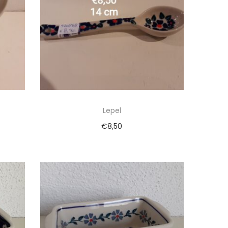
Lepel
€
8,50
gen
Toevoegen aan winkelwagen