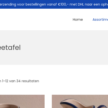
verzending voor bestellingen vanaf €100,- met DHL naar een oph
Home
Assortim
eetafel
 1–
12
van 34 resultaten