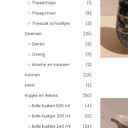
Theelichtjes
(1)
Theepotten
(8)
Theezak schaaltjes
(3)
Diversen
(25)
Dieren
(9)
Overig
(11)
Waxine en kaarsen
(2)
Kannen
(23)
Kerst
(2)
Toevo
Kopjes en Bekers
(50)
Bolle buiken 500 ml
(4)
Bolle buikjes 200 ml
(12)
Bolle buikjes 240 ml
(24)