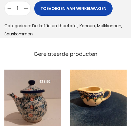
TOEVOEGEN AAN WINKELWAGEN
K
a
Categorieën:
De koffie en theetafel
,
Kannen
,
Melkkannen
,
n
Sauskommen
n
e
t
Gerelateerde producten
j
e
a
a
n
t
a
l