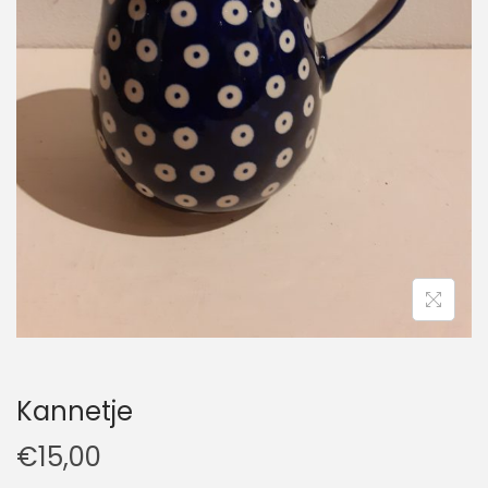
t
u
i
d
e
Kannetje
€
15,00