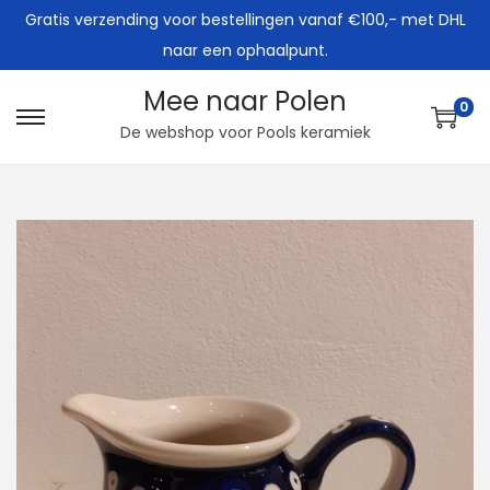
Gratis verzending voor bestellingen vanaf €100,- met DHL
naar een ophaalpunt.
Mee naar Polen
0
G
G
De webshop voor Pools keramiek
a
a
n
n
a
a
a
a
r
r
n
d
a
e
v
i
i
n
g
h
a
o