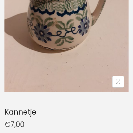
t
u
i
d
e
Kannetje
€
7,00