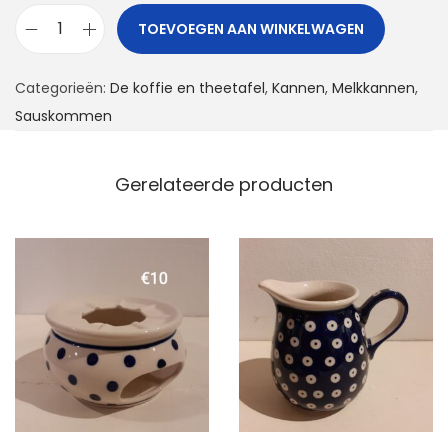
TOEVOEGEN AAN WINKELWAGEN
K
a
Categorieën:
De koffie en theetafel
,
Kannen
,
Melkkannen
,
n
Sauskommen
n
e
t
Gerelateerde producten
j
e
a
a
n
t
a
l