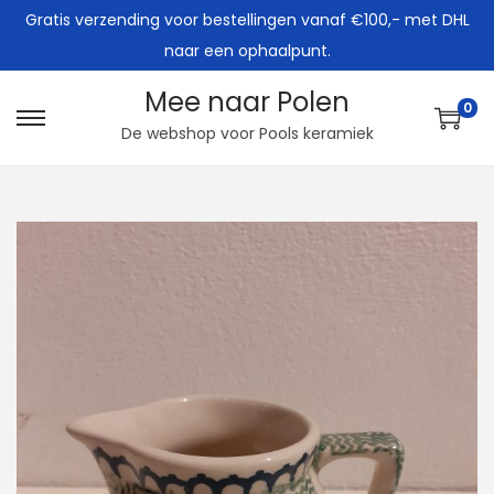
Gratis verzending voor bestellingen vanaf €100,- met DHL
naar een ophaalpunt.
Mee naar Polen
0
G
G
De webshop voor Pools keramiek
a
a
n
n
a
a
a
a
r
r
n
d
a
e
v
i
i
n
g
h
a
o