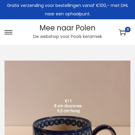
Gratis verzending voor bestellingen vanaf €100,- met DHL
naar een ophaalpunt.
Mee naar Polen
0
G
G
De webshop voor Pools keramiek
a
a
n
n
a
a
a
a
r
r
n
d
a
e
v
i
i
n
g
h
a
o