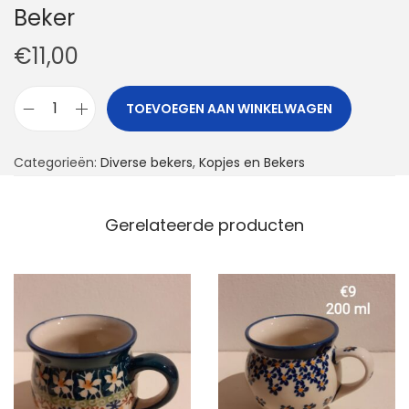
Beker
€
11,00
TOEVOEGEN AAN WINKELWAGEN
B
e
Categorieën:
Diverse bekers
,
Kopjes en Bekers
k
e
r
Gerelateerde producten
a
a
n
t
a
l