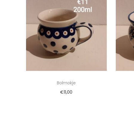
Bolmokje
€
11,00
Toevoegen aan winkelwagen
To