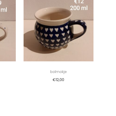
bolmokje
€
12,00
wagen
Toevoegen aan winkelwagen