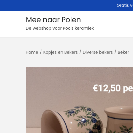
Gratis 
Mee naar Polen
G
G
De webshop voor Pools keramiek
a
a
n
n
Home
/
Kopjes en Bekers
/
Diverse bekers
/
Beker
a
a
a
a
r
r
n
d
a
e
v
i
i
n
g
h
a
o
t
u