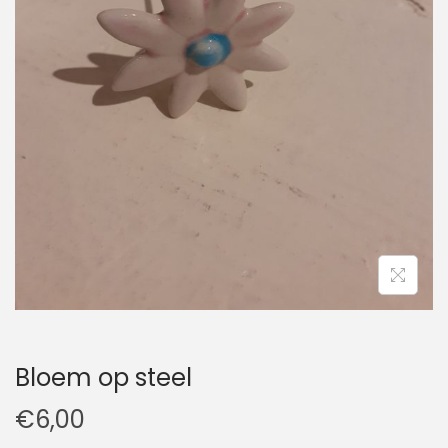
t
u
i
d
e
Bloem op steel
€
6,00