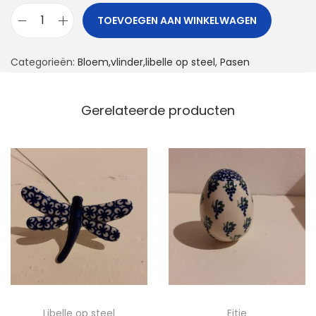
TOEVOEGEN AAN WINKELWAGEN
B
l
Categorieën:
Bloem,vlinder,libelle op steel
,
Pasen
o
e
m
Gerelateerde producten
o
p
s
t
e
e
l
a
a
n
Libelle op steel
Eitje