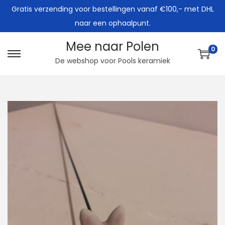
Gratis verzending voor bestellingen vanaf €100,- met DHL
naar een ophaalpunt.
Mee naar Polen
0
G
G
De webshop voor Pools keramiek
a
a
n
n
a
a
a
a
r
r
n
d
a
e
v
i
i
n
g
h
a
o