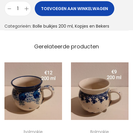
TOEVOEGEN AAN WINKELWAGEN
B
o
Categorieën:
Bolle buikjes 200 ml
,
Kopjes en Bekers
l
m
o
Gerelateerde producten
k
j
e
a
a
n
t
a
l
bolmokje
Bolmokje