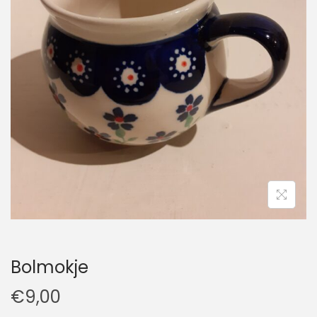
t
u
i
d
e
Bolmokje
€
9,00