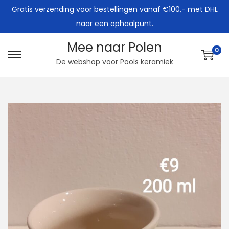
Gratis verzending voor bestellingen vanaf €100,- met DHL
naar een ophaalpunt.
Mee naar Polen
0
G
G
De webshop voor Pools keramiek
a
a
n
n
a
a
a
a
r
r
n
d
a
e
v
i
i
n
g
h
a
o