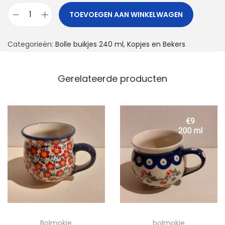
TOEVOEGEN AAN WINKELWAGEN
B
o
Categorieën:
Bolle buikjes 240 ml
,
Kopjes en Bekers
l
m
o
Gerelateerde producten
k
j
e
a
a
n
t
a
l
Bolmokje
bolmokje