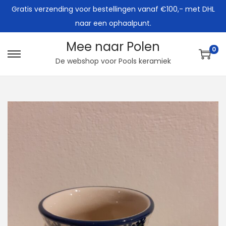
Gratis verzending voor bestellingen vanaf €100,- met DHL
naar een ophaalpunt.
Mee naar Polen
0
G
G
De webshop voor Pools keramiek
a
a
n
n
a
a
a
a
r
r
n
d
a
e
v
i
i
n
g
h
a
o