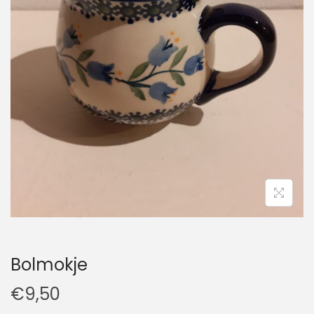
t
u
i
d
e
Bolmokje
€
9,50