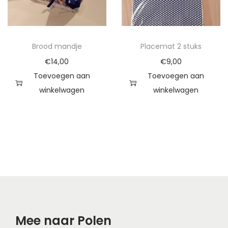
n
l
a
Brood mandje
Placemat 2 stuks
p
€
14,00
€
9,00
a
Toevoegen aan
Toevoegen aan
a
winkelwagen
winkelwagen
n
t
a
l
Mee naar Polen