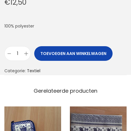
€
12,50
100% polyester
TOEVOEGEN AAN WINKELWAGEN
H
a
Categorie:
Textiel
n
d
s
Gerelateerde producten
c
h
o
e
n