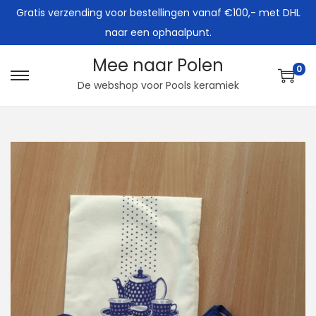
Gratis verzending voor bestellingen vanaf €100,- met DHL
naar een ophaalpunt.
Mee naar Polen
0
G
G
De webshop voor Pools keramiek
a
a
n
n
a
a
a
a
r
r
n
d
a
e
v
i
i
n
g
h
a
o