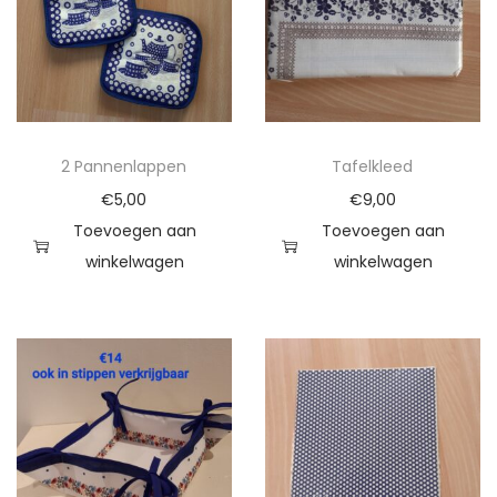
,
T
h
e
e
2 Pannenlappen
Tafelkleed
d
€
5,00
€
9,00
o
Toevoegen aan
Toevoegen aan
e
winkelwagen
winkelwagen
k
e
n
P
a
n
n
e