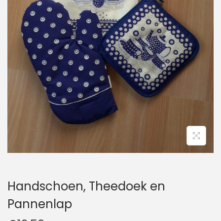
t
u
i
d
e
Handschoen, Theedoek en
Pannenlap