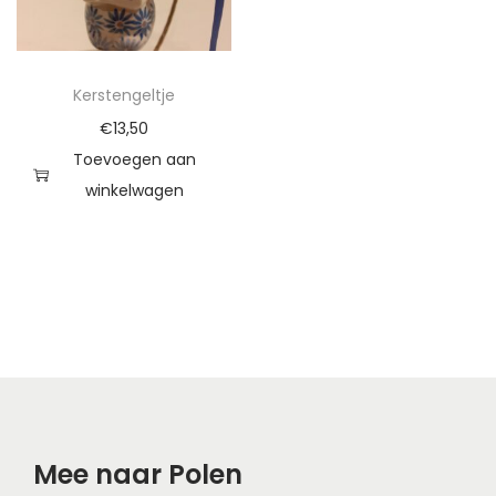
e
a
a
Kerstengeltje
n
€
13,50
t
Toevoegen aan
a
winkelwagen
l
Mee naar Polen