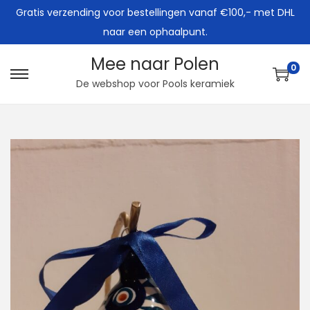
Gratis verzending voor bestellingen vanaf €100,- met DHL
naar een ophaalpunt.
Mee naar Polen
0
G
G
De webshop voor Pools keramiek
a
a
n
n
a
a
a
a
r
r
n
d
a
e
v
i
i
n
g
h
a
o