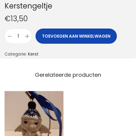
Kerstengeltje
€
13,50
TOEVOEGEN AAN WINKELWAGEN
K
e
Categorie:
Kerst
r
s
t
Gerelateerde producten
e
n
g
e
l
t
j