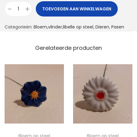
TOEVOEGEN AAN WINKELWAGEN
L
i
Categorieën:
Bloem,vlinder,libelle op steel
,
Dieren
,
Pasen
b
e
l
Gerelateerde producten
l
e
o
p
s
t
e
e
l
a
Bloem op steel
Bloem op steel