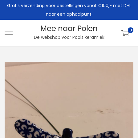
Gratis verzending voor bestellingen vanaf €100,- met DHL
naar een ophaalpunt.
Mee naar Polen
0
G
G
De webshop voor Pools keramiek
a
a
n
n
a
a
a
a
r
r
n
d
a
e
v
i
i
n
g
h
a
o