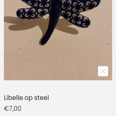
t
u
i
d
e
Libelle op steel
€
7,00