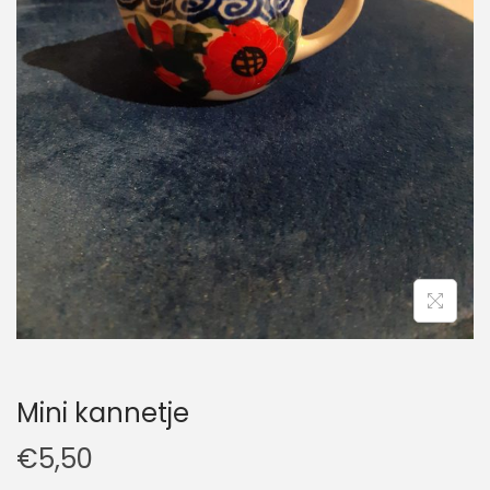
t
u
i
d
e
Mini kannetje
€
5,50