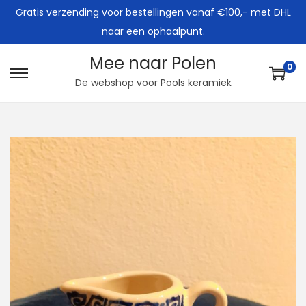
Gratis verzending voor bestellingen vanaf €100,- met DHL
naar een ophaalpunt.
Mee naar Polen
0
G
G
De webshop voor Pools keramiek
a
a
n
n
a
a
a
a
r
r
n
d
a
e
v
i
i
n
g
h
a
o