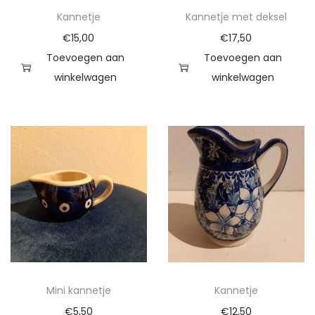
t
Kannetje
Kannetje met deksel
a
€
15,00
€
17,50
l
Toevoegen aan
Toevoegen aan
winkelwagen
winkelwagen
Mini kannetje
Kannetje
€
5,50
€
12,50