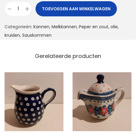
TOEVOEGEN AAN WINKELWAGEN
M
i
Categorieën:
Kannen
,
Melkkannen
,
Peper en zout, olie,
n
kruiden
,
Sauskommen
i
k
a
Gerelateerde producten
n
n
e
t
j
e
a
a
n