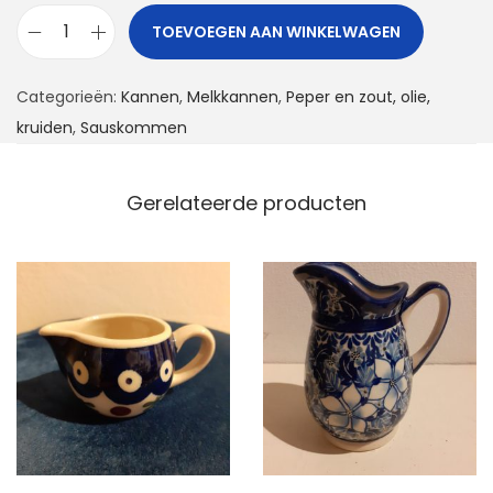
TOEVOEGEN AAN WINKELWAGEN
M
i
Categorieën:
Kannen
,
Melkkannen
,
Peper en zout, olie,
n
kruiden
,
Sauskommen
i
k
a
Gerelateerde producten
n
n
e
t
j
e
a
a
n