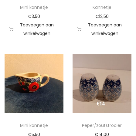
t
Mini kannetje
Kannetje
a
€
3,50
€
12,50
l
Toevoegen aan
Toevoegen aan
winkelwagen
winkelwagen
Mini kannetje
Peper/zoutstrooier
€
5,50
€
14,00