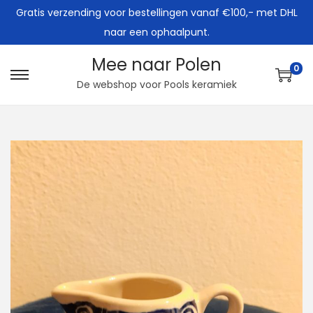
Gratis verzending voor bestellingen vanaf €100,- met DHL
naar een ophaalpunt.
Mee naar Polen
0
G
G
De webshop voor Pools keramiek
a
a
n
n
a
a
a
a
r
r
n
d
a
e
v
i
i
n
g
h
a
o