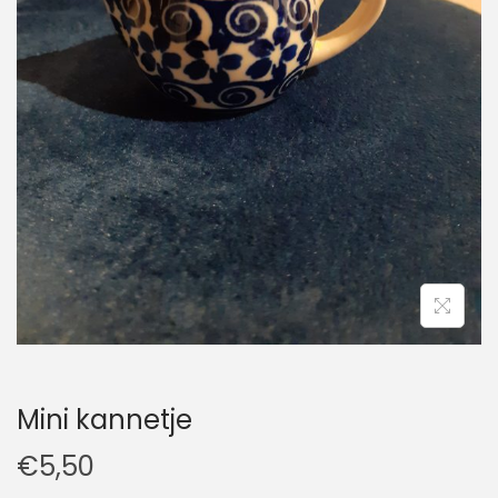
t
u
i
d
e
Mini kannetje
€
5,50