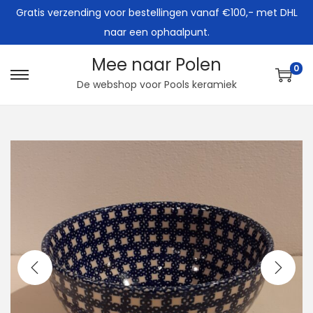
Gratis verzending voor bestellingen vanaf €100,- met DHL
naar een ophaalpunt.
Mee naar Polen
0
G
G
De webshop voor Pools keramiek
a
a
n
n
a
a
a
a
r
r
n
d
a
e
v
i
i
n
g
h
a
o