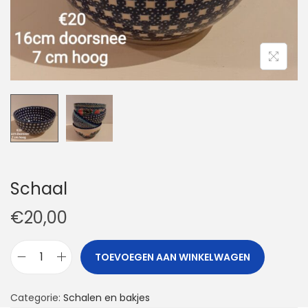
t
u
i
d
e
Schaal
€
20,00
TOEVOEGEN AAN WINKELWAGEN
S
c
Categorie:
Schalen en bakjes
h