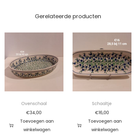
a
a
Gerelateerde producten
l
a
a
n
t
a
l
Ovenschaal
Schaaltje
€
34,00
€
16,00
Toevoegen aan
Toevoegen aan
winkelwagen
winkelwagen