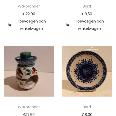
r
Waxbrander
Bord
d
€
22,00
€
9,50
e
Toevoegen aan
Toevoegen aan
n
winkelwagen
winkelwagen
a
a
n
t
a
l
Waxbrander
Bord
€
17,50
€
8,00