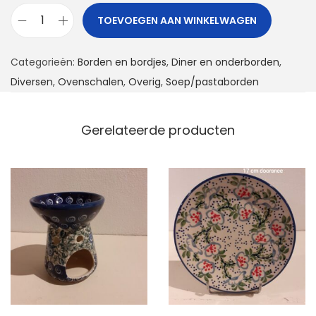
TOEVOEGEN AAN WINKELWAGEN
S
t
Categorieën:
Borden en bordjes
,
Diner en onderborden
,
a
Diversen
,
Ovenschalen
,
Overig
,
Soep/pastaborden
n
d
a
Gerelateerde producten
a
r
d
v
o
o
r
b
o