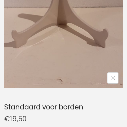
t
u
i
d
e
Standaard voor borden
€
19,50