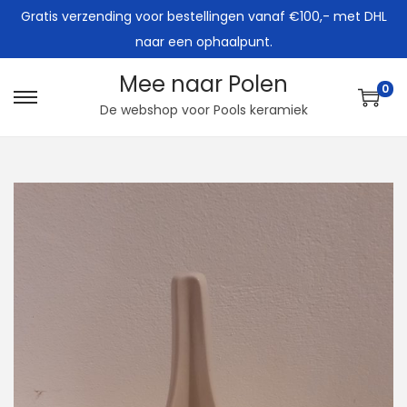
Gratis verzending voor bestellingen vanaf €100,- met DHL
naar een ophaalpunt.
Mee naar Polen
0
G
G
De webshop voor Pools keramiek
a
a
n
n
a
a
a
a
r
r
n
d
a
e
v
i
i
n
g
h
a
o