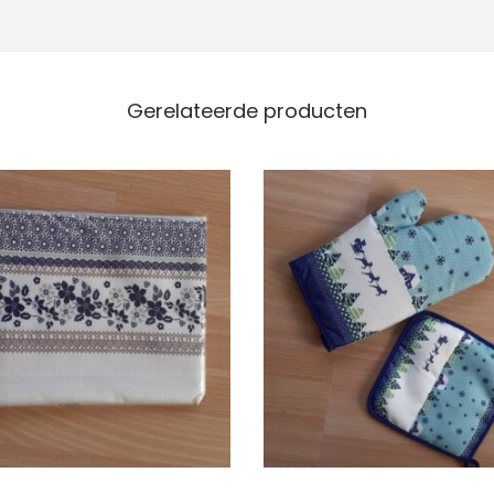
t
a
l
Gerelateerde producten