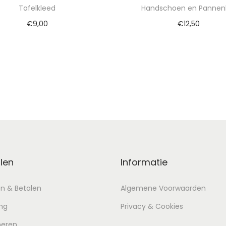
Tafelkleed
Handschoen en Pannen
€
9,00
€
12,50
evoegen aan winkelwagen
Toevoegen aan winkel
len
Informatie
en & Betalen
Algemene Voorwaarden
ng
Privacy & Cookies
neren