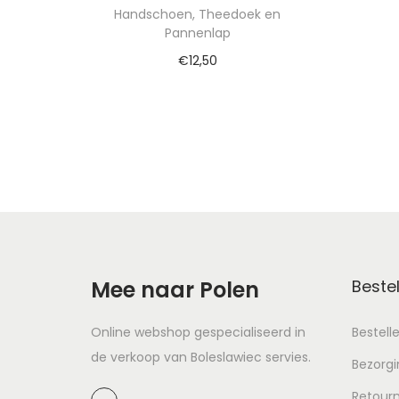
Handschoen, Theedoek en
Pannenlap
€
12,50
To
Toevoegen aan winkelwagen
Mee naar Polen
Bestel
Online webshop gespecialiseerd in
Bestell
de verkoop van Boleslawiec servies.
Bezorgi
Retour