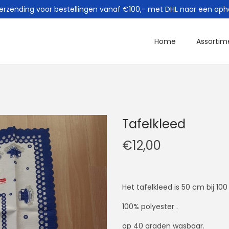
verzending voor bestellingen vanaf €100,- met DHL naar een oph
Home
Assortim
Tafelkleed
€
12,00
Het tafelkleed is 50 cm bij 10
100% polyester .
op 40 graden wasbaar.