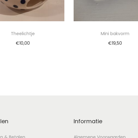
Theelichtje
Mini bakvorm
€
10,00
€
19,50
evoegen aan winkelwagen
Toevoegen aan winkel
len
Informatie
en & Betalen
Algemene Voorwaarden