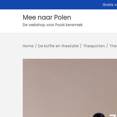
Gratis 
Mee naar Polen
G
G
De webshop voor Pools keramiek
a
a
n
n
Home
/
De koffie en theetafel
/
Theepotten
/
The
a
a
a
a
r
r
n
d
a
e
v
i
i
n
g
h
a
o
t
u