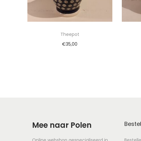
Theepot
€
35,00
Toevoegen aan winkelwagen
To
Mee naar Polen
Bestel
Online webshop gespecialiseerd in
Bestell