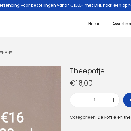
verzending voor bestellingen vanaf €100,- met DHL naar een oph
Home
Assortim
epotje
Theepotje
€
16,00
T
h
Categorieën:
De koffie en the
e
e