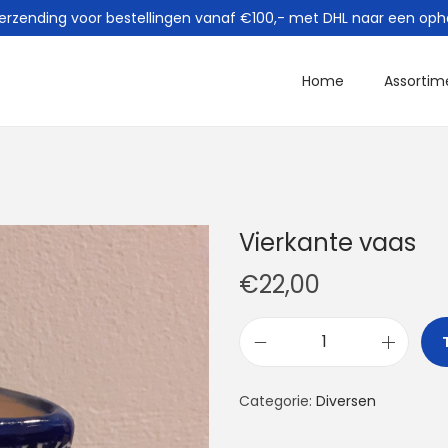
verzending voor bestellingen vanaf €100,- met DHL naar een oph
Home
Assortim
Vierkante vaas
€
22,00
V
i
Categorie:
Diversen
e
r