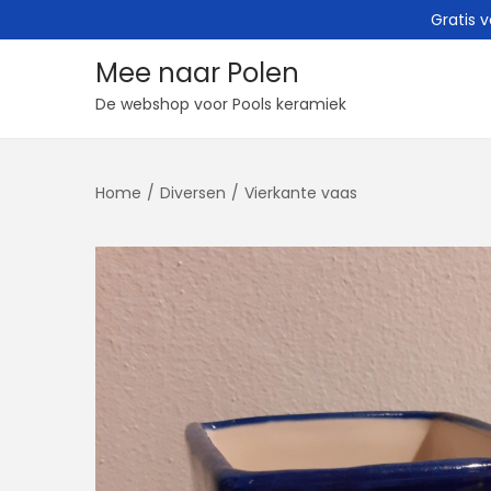
Gratis 
Mee naar Polen
G
G
De webshop voor Pools keramiek
a
a
n
n
Home
/
Diversen
/
Vierkante vaas
a
a
a
a
r
r
n
d
a
e
v
i
i
n
g
h
a
o
t
u