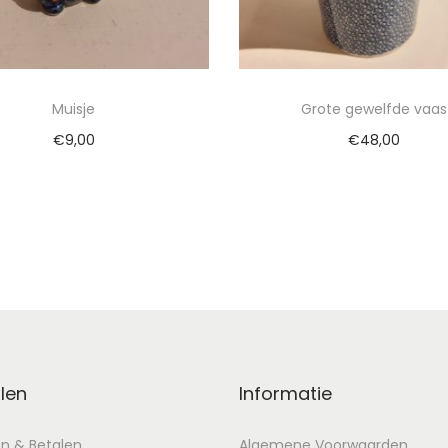
Muisje
Grote gewelfde vaas
€
9,00
€
48,00
evoegen aan winkelwagen
Toevoegen aan winkel
len
Informatie
en & Betalen
Algemene Voorwaarden