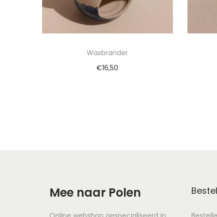
Waxbrander
€
16,50
Toevoegen aan winkelwagen
To
Mee naar Polen
Bestel
Online webshop gespecialiseerd in
Bestell