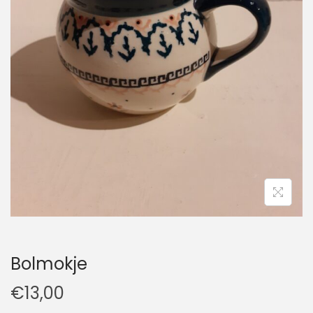
t
u
i
d
e
Bolmokje
€
13,00