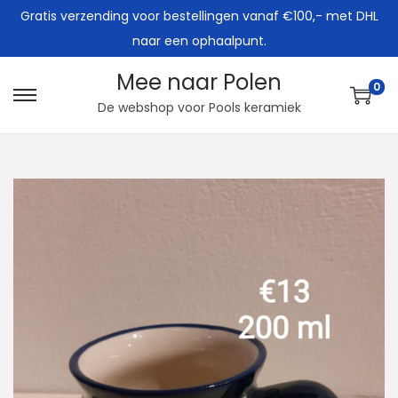
Gratis verzending voor bestellingen vanaf €100,- met DHL
naar een ophaalpunt.
Mee naar Polen
0
G
G
De webshop voor Pools keramiek
a
a
n
n
a
a
a
a
r
r
n
d
a
e
v
i
i
n
g
h
a
o