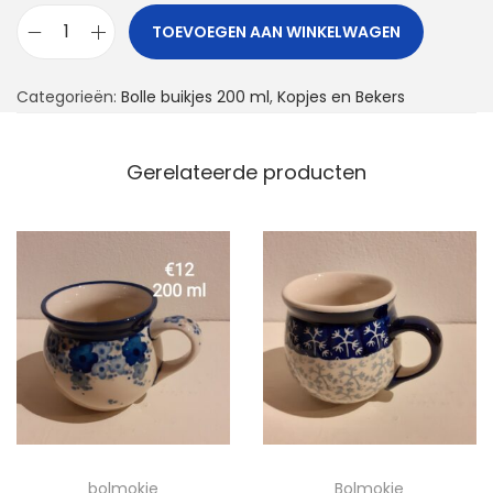
TOEVOEGEN AAN WINKELWAGEN
B
o
Categorieën:
Bolle buikjes 200 ml
,
Kopjes en Bekers
l
m
o
Gerelateerde producten
k
j
e
a
a
n
t
a
l
bolmokje
Bolmokje