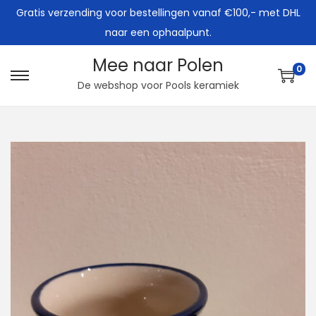
Gratis verzending voor bestellingen vanaf €100,- met DHL
naar een ophaalpunt.
Mee naar Polen
0
G
G
De webshop voor Pools keramiek
a
a
n
n
a
a
a
a
r
r
n
d
a
e
v
i
i
n
g
h
a
o