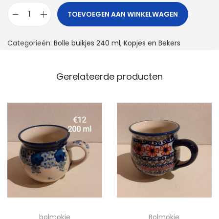
TOEVOEGEN AAN WINKELWAGEN
B
o
Categorieën:
Bolle buikjes 240 ml
,
Kopjes en Bekers
l
m
o
Gerelateerde producten
k
j
e
a
a
n
t
a
l
bolmokje
Bolmokje