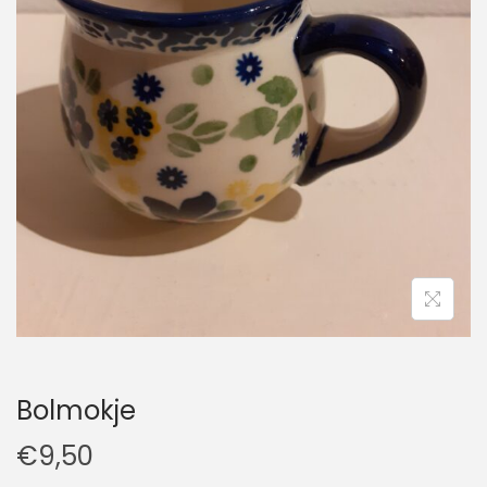
t
u
i
d
e
Bolmokje
€
9,50