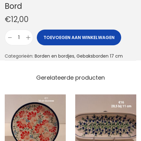
Bord
€
12,00
TOEVOEGEN AAN WINKELWAGEN
B
o
Categorieën:
Borden en bordjes
,
Gebaksborden 17 cm
r
d
a
Gerelateerde producten
a
n
t
a
l