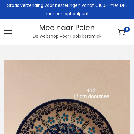
Gratis verzending voor bestellingen vanaf €100,- met DHL
naar een ophaalpunt.
Mee naar Polen
0
G
G
De webshop voor Pools keramiek
a
a
n
n
a
a
a
a
r
r
n
d
a
e
v
i
i
n
g
h
a
o