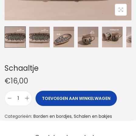
t
u
i
d
e
Schaaltje
€
16,00
TOEVOEGEN AAN WINKELWAGEN
S
c
Categorieën:
Borden en bordjes
,
Schalen en bakjes
h
a