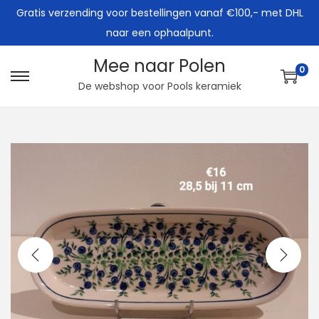
Gratis verzending voor bestellingen vanaf €100,- met DHL
naar een ophaalpunt.
Mee naar Polen
0
G
G
De webshop voor Pools keramiek
a
a
n
n
a
a
a
a
r
r
n
d
a
e
v
i
i
n
g
h
a
o