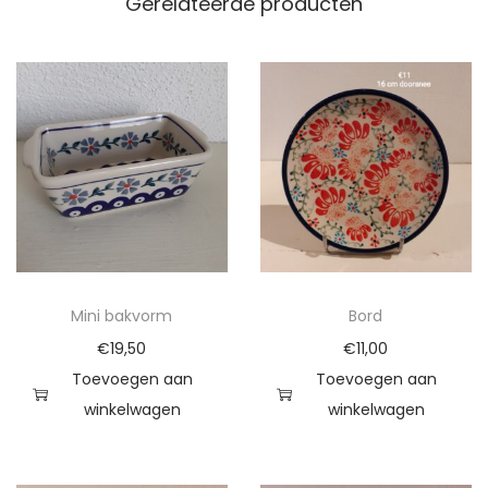
a
Gerelateerde producten
l
t
j
e
a
a
n
t
a
l
Mini bakvorm
Bord
€
19,50
€
11,00
Toevoegen aan
Toevoegen aan
winkelwagen
winkelwagen