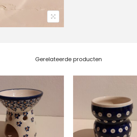
t
a
l
Gerelateerde producten