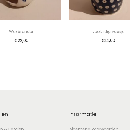
Waxbrander
veelzijdig vaasje
€
22,00
€
14,00
evoegen aan winkelwagen
Toevoegen aan winkel
len
Informatie
en & Betalen
Algemene Voorwaarden