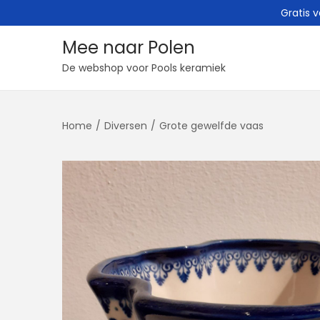
Gratis 
Mee naar Polen
G
G
De webshop voor Pools keramiek
a
a
n
n
Home
/
Diversen
/
Grote gewelfde vaas
a
a
a
a
r
r
n
d
a
e
v
i
i
n
g
h
a
o
t
u