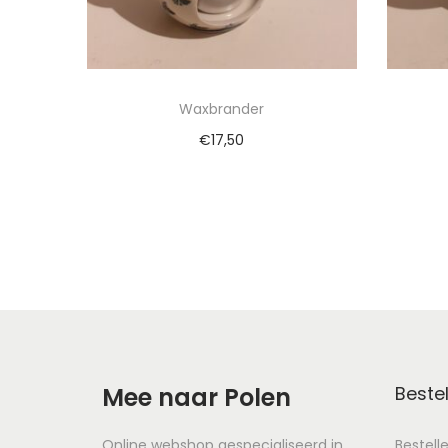
Waxbrander
€
17,50
Toevoegen aan winkelwagen
To
Mee naar Polen
Bestel
Online webshop gespecialiseerd in
Bestell