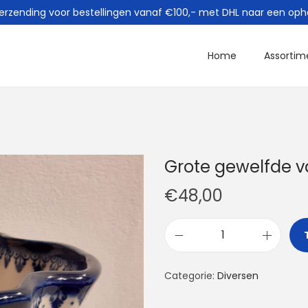
verzending voor bestellingen vanaf €100,- met DHL naar een oph
Home
Assortim
Grote gewelfde v
€
48,00
G
r
Categorie:
Diversen
o
t