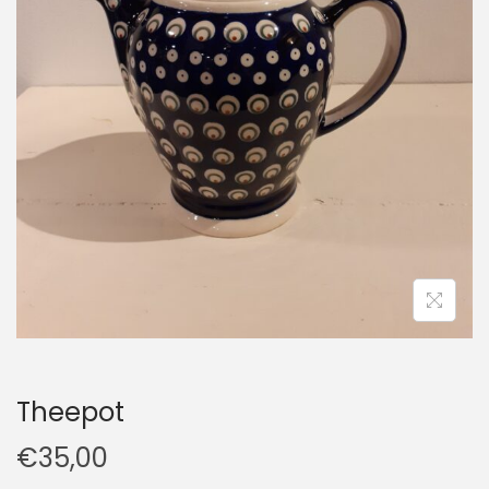
t
u
i
d
e
Theepot
€
35,00