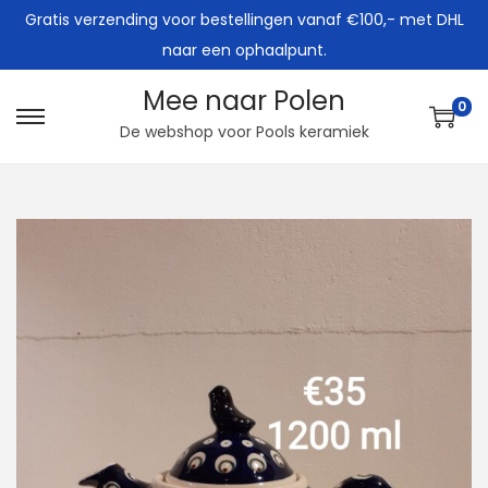
Gratis verzending voor bestellingen vanaf €100,- met DHL
naar een ophaalpunt.
Mee naar Polen
0
G
G
De webshop voor Pools keramiek
a
a
n
n
a
a
a
a
r
r
n
d
a
e
v
i
i
n
g
h
a
o