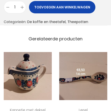
TOEVOEGEN AAN WINKELWAGEN
T
h
Categorieën:
De koffie en theetafel
,
Theepotten
e
e
p
Gerelateerde producten
o
t
a
a
n
t
a
l
Kannetje met deksel
Lepel