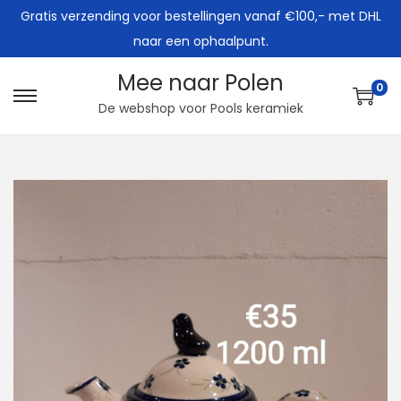
Gratis verzending voor bestellingen vanaf €100,- met DHL
naar een ophaalpunt.
Mee naar Polen
0
G
G
De webshop voor Pools keramiek
a
a
n
n
a
a
a
a
r
r
n
d
a
e
v
i
i
n
g
h
a
o