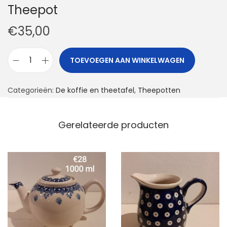
Theepot
€
35,00
TOEVOEGEN AAN WINKELWAGEN
T
h
Categorieën:
De koffie en theetafel
,
Theepotten
e
e
p
Gerelateerde producten
o
t
a
a
n
t
a