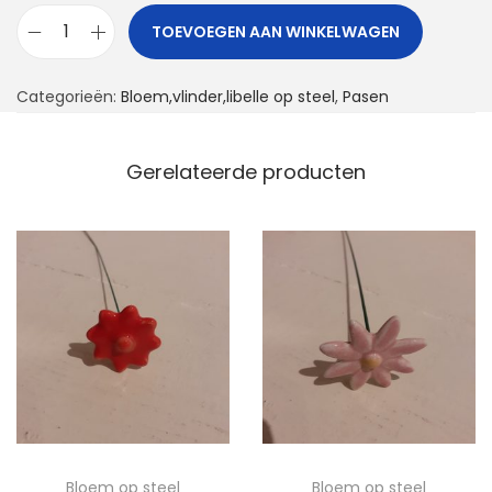
TOEVOEGEN AAN WINKELWAGEN
B
l
Categorieën:
Bloem,vlinder,libelle op steel
,
Pasen
o
e
m
Gerelateerde producten
o
p
s
t
e
e
l
a
a
n
Bloem op steel
Bloem op steel