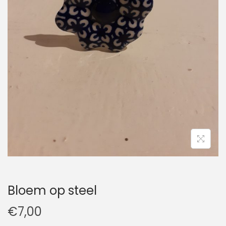
t
u
i
d
e
Bloem op steel
€
7,00