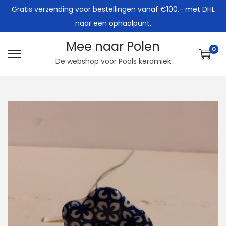
Gratis verzending voor bestellingen vanaf €100,- met DHL
naar een ophaalpunt.
Mee naar Polen
0
G
G
De webshop voor Pools keramiek
a
a
n
n
a
a
a
a
r
r
n
d
a
e
v
i
i
n
g
h
a
o