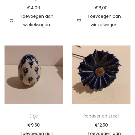
t
€
4,00
€
6,00
a
Toevoegen aan
Toevoegen aan
l
winkelwagen
winkelwagen
Eitje
Papaver op steel
€
9,50
€
12,50
Toevoegen aan
Toevoegen aan