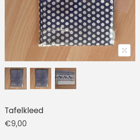
t
u
i
d
e
Tafelkleed
€
9,00