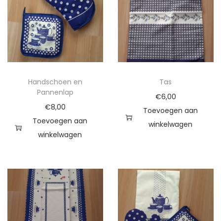
d
a
a
n
t
a
Handschoen en
Tas
l
Pannenlap
€
6,00
€
8,00
Toevoegen aan
Toevoegen aan
winkelwagen
winkelwagen