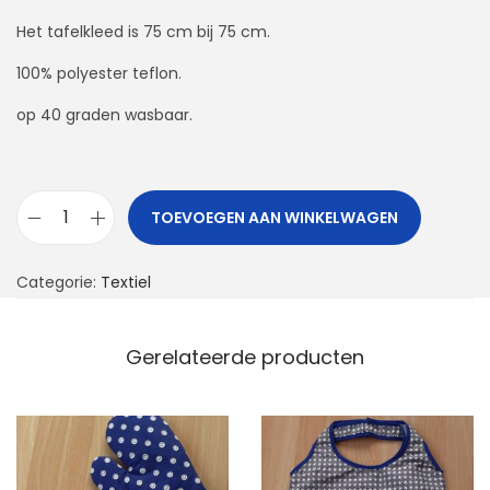
Het tafelkleed is 75 cm bij 75 cm.
100% polyester teflon.
op 40 graden wasbaar.
TOEVOEGEN AAN WINKELWAGEN
T
a
Categorie:
Textiel
f
e
l
Gerelateerde producten
k
l
e
e