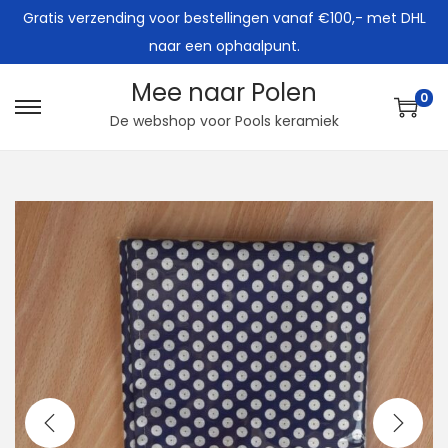
Gratis verzending voor bestellingen vanaf €100,- met DHL
naar een ophaalpunt.
Mee naar Polen
0
G
G
De webshop voor Pools keramiek
a
a
n
n
a
a
a
a
r
r
n
d
a
e
v
i
i
n
g
h
a
o